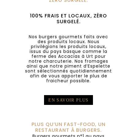
ZÉRO SURGELÉ.
100% FRAIS ET LOCAUX, ZÈRO
SURGELÉ.
Nos burgers gourmets faits avec
des produits locaux. Nous
privilégions les produits locaux,
issus du pays basque comme la
ferme des Accacias à Urt pour
notre charcuterie. Nos fromages
ainsi que notre piment d’Espelette
sont sélectionnés quotidiennement
afin de vous apporter le plus de
fraicheur possible.
EN SAVOIR PLUS
PLUS QU’UN FAST-FOOD, UN
RESTAURANT À BURGERS.
Burgers gourmets n°1 au pays