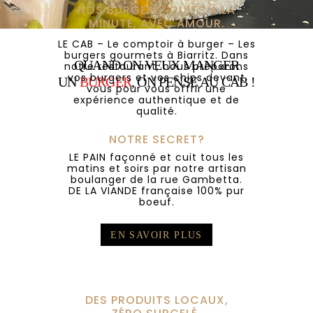
NOS BURGERS, CUITS À LA
MINUTE, AVEC AMOUR.
LE CAB – Le comptoir à burger – Les
burgers gourmets à Biarritz. Dans
QUAND ON VEUX MANGER
notre restaurant, nous préparons
vos burgers et vos chips devant
UN
BURGER
, ON PENSE AU CAB !
vous pour vous offrir une
expérience authentique et de
qualité.
NOTRE SECRET?
E CAB – BURGERS GOURMETS À BIARRTZ..
LE PAIN façonné et cuit tous les
matins et soirs par notre artisan
boulanger de la rue Gambetta.
DE LA VIANDE française 100% pur
boeuf.
EN SAVOIR PLUS
DES PRODUITS LOCAUX,