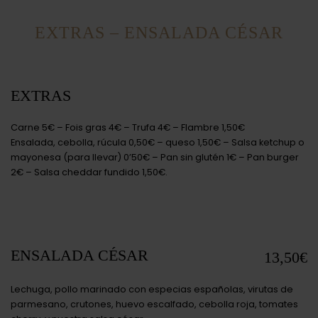
EXTRAS – ENSALADA CÉSAR
EXTRAS
Carne 5€ – Fois gras 4€ – Trufa 4€ – Flambre 1,50€
Ensalada, cebolla, rúcula 0,50€ – queso 1,50€ – Salsa ketchup o
mayonesa (para llevar) 0’50€ – Pan sin glutén 1€ – Pan burger
2€ – Salsa cheddar fundido 1,50€.
ENSALADA CÉSAR
13,50€
Lechuga, pollo marinado con especias españolas, virutas de
parmesano, crutones, huevo escalfado, cebolla roja, tomates