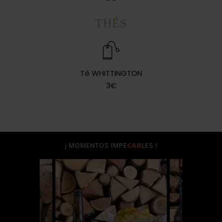
THÉS
Té WHITTINGTON
3€
¡ MOMENTOS IMPE
CAB
LES !