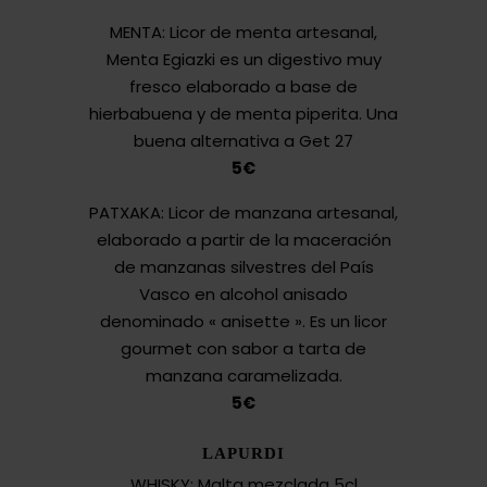
MENTA: Licor de menta artesanal,
Menta Egiazki es un digestivo muy
fresco elaborado a base de
hierbabuena y de menta piperita. Una
buena alternativa a Get 27
5€
PATXAKA: Licor de manzana artesanal,
elaborado a partir de la maceración
de manzanas silvestres del País
Vasco en alcohol anisado
denominado « anisette ». Es un licor
gourmet con sabor a tarta de
manzana caramelizada.
5€
LAPURDI
WHISKY: Malta mezclada 5cl