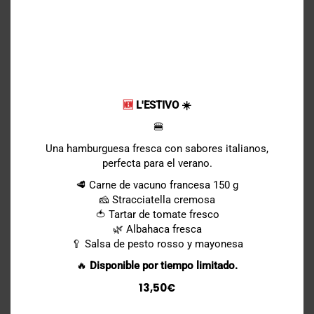
MO
Ensalada mixta
5,50€
Nuestra ensalada fresca está ahí para equilibrar tu
hamburguesa, una sabrosa combinación de verduras
crujientes, coloridas verduras crudas y la vinagreta.
Vamos,
🆕
L'ESTIVO ☀️
admítelo, es bueno sentirse un poco sano de vez en
cuando, ¿no?
🍔
Una hamburguesa fresca con sabores italianos,
perfecta para el verano.
Tenders x3 (pollo crujiente)
8€
🥩 Carne de vacuno francesa 150 g
🧀 Stracciatella cremosa
🍅 Tartar de tomate fresco
Filete de pollo crujiente, empanado
(
Excepto julio y agost
o)
🌿 Albahaca fresca
🥄 Salsa de pesto rosso y mayonesa
ont carrément addictives
🔥
Disponible por tiempo limitado.
13,50€
Tenders x6 (pollo crujiente)
14,50€