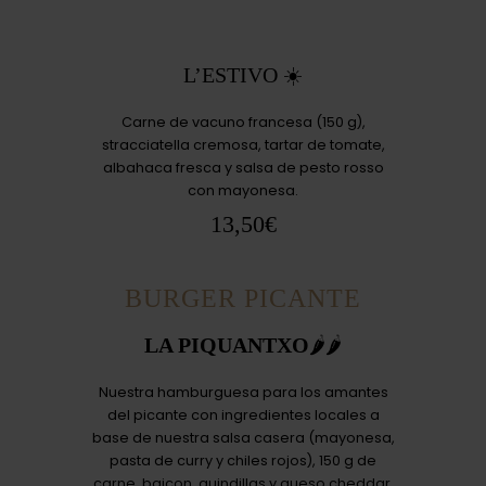
L’ESTIVO ☀️
Carne de vacuno francesa (150 g),
stracciatella cremosa, tartar de tomate,
albahaca fresca y salsa de pesto rosso
con mayonesa.
13,50€
BURGER PICANTE
LA PIQUANTXO
🌶🌶
Nuestra hamburguesa para los amantes
del picante con ingredientes locales a
base de nuestra salsa casera (mayonesa,
pasta de curry y chiles rojos), 150 g de
carne, baicon, guindillas y queso cheddar.