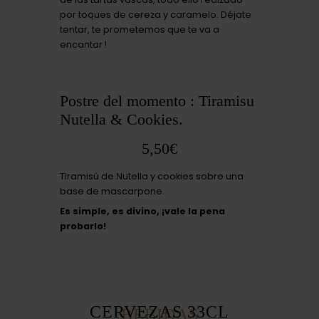
por toques de cereza y caramelo. Déjate
tentar, te prometemos que te va a
encantar !
Postre del momento : Tiramisu
Nutella & Cookies.
5,50€
Tiramisú de Nutella y cookies sobre una
base de mascarpone.
Es simple, es divino, ¡vale la pena
probarlo!
LE CAB Biarritz – Nuestra carta
CERVEZAS 33CL
BEBIDAS