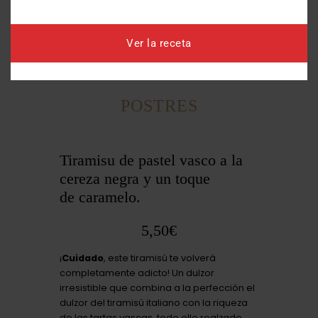
Filete de pollo crujiente, empanado
(
Excepto julio y agost
o)
Ver la receta
POSTRES
Tiramisu de pastel vasco a la
cereza negra y un toque
de caramelo.
5,50€
¡
Cuidado
, este tiramisú te volverá
completamente adicto! Un dulzor
irresistible que combina a la perfección el
dulzor del tiramisú italiano con la riqueza
de las tartas vascas, todo ello realzado