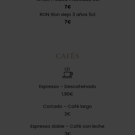
7€
RON: Ron viejo 3 años 5cl
7€
CAFÉS
Espresso – Descafeinado
1,90€
Cortado – Café largo
2€
Espresso doble – Café con leche
3€