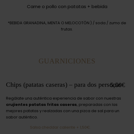
Carne o pollo con patatas + bebida
*BEBIDA GRANADINA, MENTA O MELOCOTÓN ) / soda / zumo de
frutas.
GUARNICIONES
Chips (patatas caseras) – para dos personas
5,50€
Regálate una auténtica experiencia de sabor con nuestras
crujientes patatas fritas caseras
, preparadas con las
mejores patatas y realzadas con una pizca de sal para un
sabor auténtico.
Salsa cheddar caliente + 1,50€.