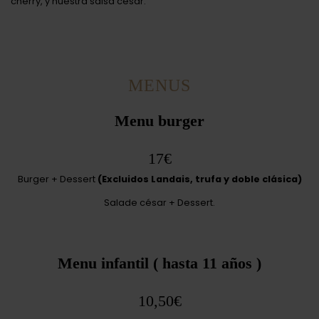
cherry, y nuestra salsa césar.
MENUS
Menu burger
17€
Burger + Dessert
(Excluidos Landais, trufa y doble clásica)
Salade césar + Dessert.
Menu infantil ( hasta 11 años )
10,50€